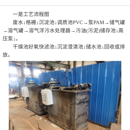
一是工艺流程图
废水↓格栅↓沉淀池↓调质池PVC→泵PAM→储气罐
→溶气罐→溶气浮污水处理器→污油(污泥)储存池↓高
压泵↓。
干燥池好氧快滤池↓沉淀澄清池↓储水池↓回收或排
放。