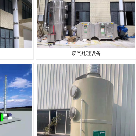
废气处理设备