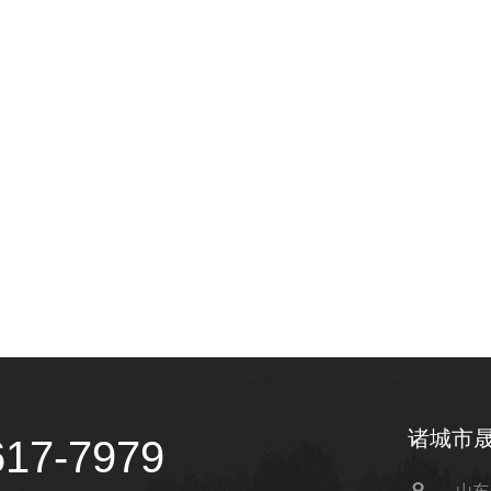
诸城市
617-7979
山东