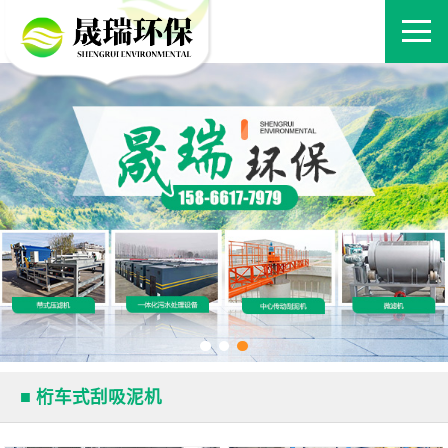
■ 桁车式刮吸泥机